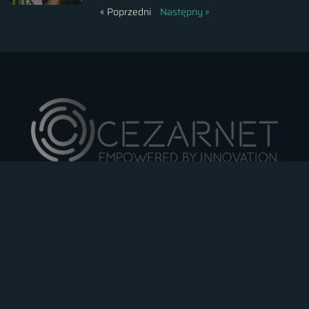
« Poprzedni
Następny »
Cezarnet Cezary Marecki
Al. J. Piłusdskiego 42/17
26-110 Skarżysko-Kamienna
NIP: 663-161-66-82