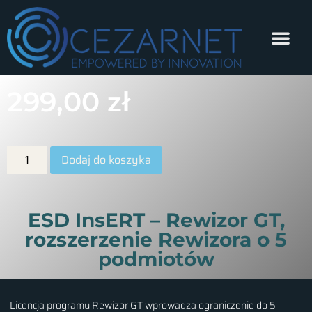
299,00
zł
Dodaj do koszyka
ESD InsERT – Rewizor GT,
rozszerzenie Rewizora o 5
podmiotów
Licencja programu Rewizor GT wprowadza ograniczenie do 5