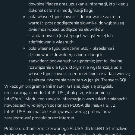
dowolnej fladze oraz uzyskanie informacji, kto i kiedy
dokonał ostatniej modyfikacji flagi;
pola własne typu słownik – definiowanie zakresu
wartości przez podłączenie słownika; do wyboru są
dwie możliwości: podłączenie słowników
standardowych (dostępnych w systemie) lub
zdefiniowanie własnych;
pola własne typu polecenie SQL – określanie i
definiowanie dowolnego zbioru danych
zaewidencjonowanych w systemie; jest to idealne
rozwiązanie dla tych, którym nie wystarczają pola
własne typu słownik, a jednocześnie posiadają wiedzę
z zakresu tworzenia zapytań w języku Transact-SQL.
W każdym programie linii InsERT GT znajduje się przycisk,
uruchamiający moduł InfoPLUS (obok przycisku pomocy i
InfoSfery). Moduł ten zawiera informacje o wszystkich zmianach i
nowościach w kolejnych odsłonach PLUSA dla InsERT GT. Z
InfoPLUSA można także aktywować wersję próbną oraz
zarejestrować produkt przez Internet.
Próbne uruchomienie czerwonego PLUSA dla InsERT GT możliwe
jest wyłącznie na podmiocie próbnym. Każda z funkcjonalności,