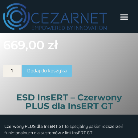
669,00
zł
Dodaj do koszyka
ESD InsERT – Czerwony
PLUS dla InsERT GT
Czerwony PLUS dla InsERT GT
to specjalny pakiet rozszerzeń
funkcjonalnych dla systemów z linii InsERT GT.