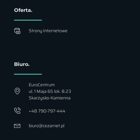
Oferta.
Strony Internetowe
Biuro.
EuroCentrum
ul. 1 Maja 65 lok. B.23
Skarżysko-Kamienna
+48 790-797-444
biuro@cezarnet.pl